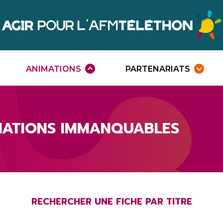
Agir
Téléthon
ANIMATIONS
PARTENARIATS
Ouvrir
O
le
l
menu
m
MATIONS IMMANQUABLES
RECHERCHER UNE FICHE PAR TITRE