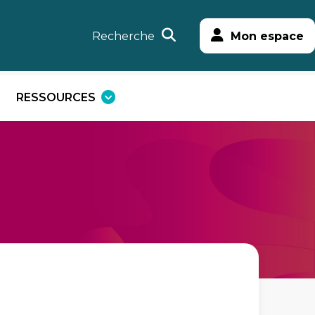
Recherche
Mon espace
RESSOURCES
uvrir
Ouvrir
e
le
enu
menu