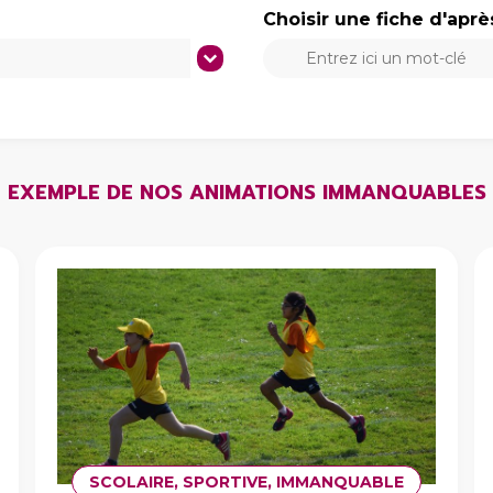
Choisir une fiche d'apr
re
Choisir une fiche d'a
Choisir une fiche d'après de
EXEMPLE DE NOS ANIMATIONS IMMANQUABLES
SCOLAIRE, SPORTIVE, IMMANQUABLE