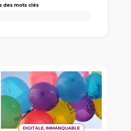
ès des mots clés
près des mots clés
s mots clés
DIGITALE, IMMANQUABLE