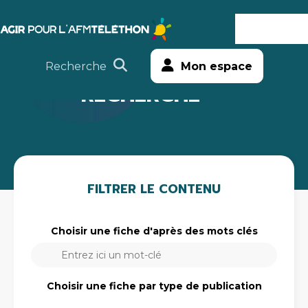
Agir
MENU
Aller
Téléthon
au
Recherche
Mon espace
contenu
RECHERCHE
FILTRER LE CONTENU
Choisir une fiche d'après des mots clés
Choisir une fiche d'après des mots clés
Choisir une fiche d'après des mots clés
Choisir une fiche par type de publication
Choisir une fiche par type de publication