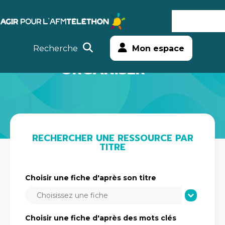
Agir
MENU
Aller
Téléthon
au
Recherche
Mon espace
contenu
ORGANISER
RECHERCHER UNE RESSOURCE PAR
TITRE
Choisir une fiche d'après son titre
Choisir une fiche d'après son titre
Choisir une fiche d'après son titre
Choisir une fiche d'après son titre
Choisir une fiche d'après des mots clés