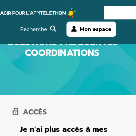
Agir
MENU
Aller
Téléthon
au
Recherche
Mon espace
contenu
QUESTIONS FRÉQUENTES
COORDINATIONS
ACCÈS
Je n'ai plus accès à mes