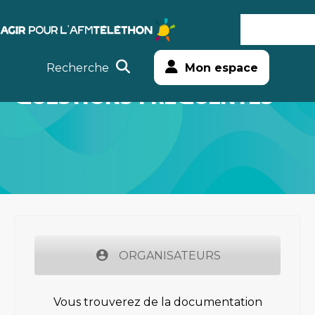
Agir
MENU
Aller
Téléthon
au
Recherche
Mon espace
contenu
QUESTIONS FRÉQUENTES
ORGANISATEURS
Vous trouverez de la documentation