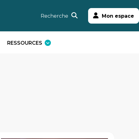
Recherche
Mon espace
RESSOURCES
uvrir
Ouvrir
e
le
enu
menu