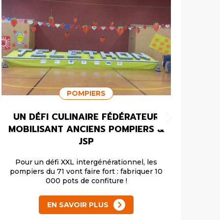
POMPIERS
UN DÉFI CULINAIRE FÉDÉRATEUR
FÉD
MOBILISANT ANCIENS POMPIERS &
JSP
Cette
Tenni
Pour un défi XXL intergénérationnel, les
pompiers du 71 vont faire fort : fabriquer 10
000 pots de confiture !
EN SAVOIR PLUS