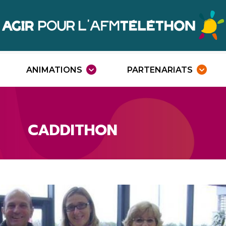
Agir
Téléthon
ANIMATIONS
PARTENARIATS
Ouvrir
O
le
l
menu
m
CADDITHON