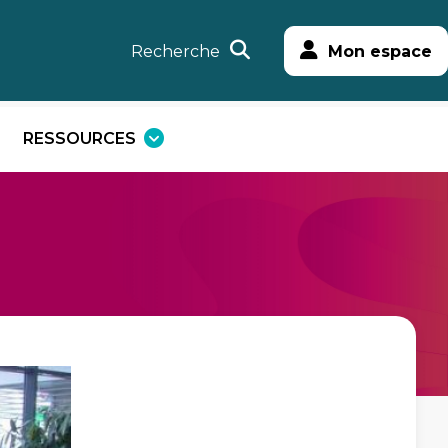
Recherche
Mon espace
RESSOURCES
uvrir
Ouvrir
e
le
enu
menu