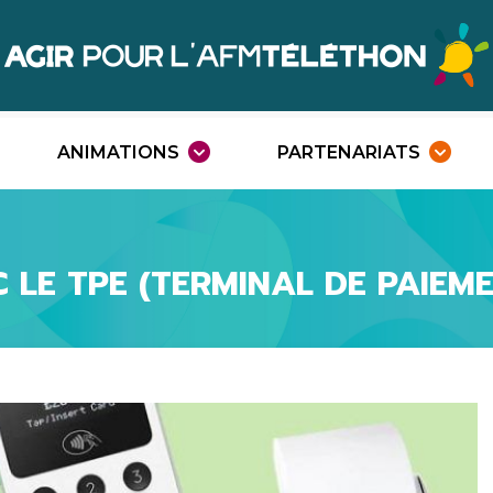
Agir
Téléthon
ANIMATIONS
PARTENARIATS
Ouvrir
O
le
l
menu
m
 LE TPE (TERMINAL DE PAIEM