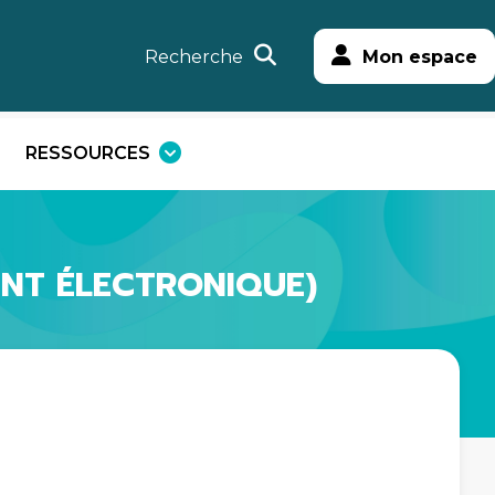
Recherche
Mon espace
RESSOURCES
uvrir
Ouvrir
e
le
enu
menu
ENT ÉLECTRONIQUE)