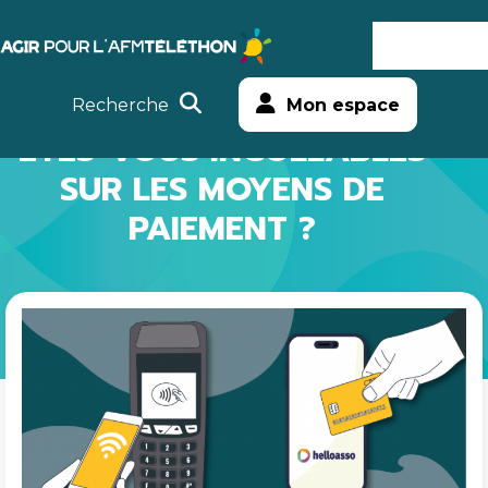
Agir
MENU
Aller
Téléthon
au
Recherche
Mon espace
contenu
ETES-VOUS INCOLLABLES
SUR LES MOYENS DE
PAIEMENT ?